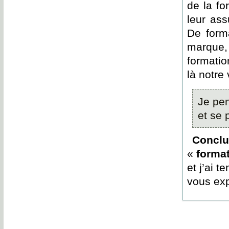
de la fo
leur ass
De forma
marque,
formatio
là notre 
Je pen
et se 
Conclu
«
forma
et j’ai t
vous exp