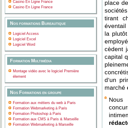
Casino En Ligne France
place d
Casino En Ligne France
sociétés
tirant 
Nos formations Bureautique
éventail
la plutô
Logiciel Access
Logiciel Excel
employés
Logiciel Word
cèdent j
capital 
Formation Multimédia
pleinem
Montage vidéo avec le logiciel Première
concréti
élement
d’un pr
marché e
Nos Formations en groupe
Nous 
Formation aux métiers du web à Paris
concu
Formation Webmarketing à Paris
Formation Photoshop à Paris
intime
Formation aux CMS à Paris & Marseille
rédact
Formation Webmarketing à Marseille