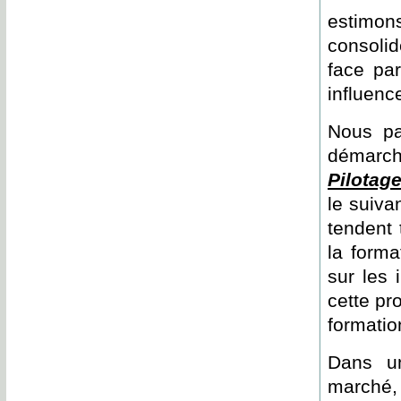
estimon
consolid
face pa
influence
Nous pa
démarche
Pilotag
le suivan
tendent
la forma
sur les 
cette pr
formatio
Dans u
marché, 