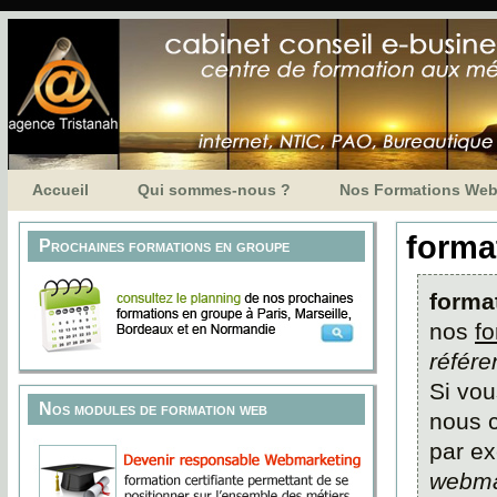
Accueil
Qui sommes-nous ?
Nos Formations We
forma
Prochaines formations en groupe
forma
nos
f
référ
Si vou
Nos modules de formation web
nous 
par ex
webma