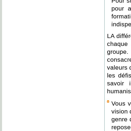
Pour st
pour a
format
indisp
LA diffé
chaque 
groupe.
consacre
valeurs q
les défi
savoir 
humanist
Vous v
vision
genre 
repose 