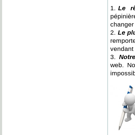
Le rê
pépiniè
changer 
Le pl
remport
vendant 
Notr
web. Not
impossib