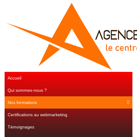
Accueil
Qui sommes-nous ?
Nos formations
Certifications au webmarketing
Témoignages