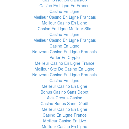
Casino En Ligne En France
Casino En Ligne
Meilleur Casino En Ligne Francais
Meilleur Casino En Ligne
Casino En Ligne Meilleur Site
Casino En Ligne
Meilleur Casino En Ligne Français
Casino En Ligne
Nouveau Casino En Ligne Francais
Parier En Crypto
Meilleur Casino En Ligne France
Meilleur Site De Casino En Ligne
Nouveau Casino En Ligne Francais
Casino En Ligne
Meilleur Casino En Ligne
Bonus Casino Sans Depot
Avis Cresus Casino
Casino Bonus Sans Dépôt
Meilleur Casino En Ligne
Casino En Ligne France
Meilleur Casino En Live
Meilleur Casino En Ligne