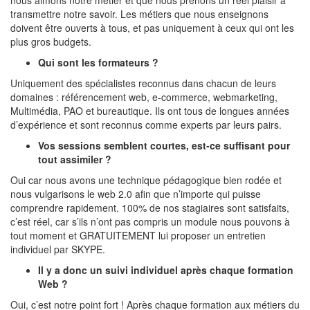
nous aimons notre métier et que nous prenons un réel plaisir à
transmettre notre savoir. Les métiers que nous enseignons
doivent être ouverts à tous, et pas uniquement à ceux qui ont les
plus gros budgets.
Qui sont les formateurs ?
Uniquement des spécialistes reconnus dans chacun de leurs
domaines : référencement web, e-commerce, webmarketing,
Multimédia, PAO et bureautique. Ils ont tous de longues années
d’expérience et sont reconnus comme experts par leurs pairs.
Vos sessions semblent courtes, est-ce suffisant pour
tout assimiler ?
Oui car nous avons une technique pédagogique bien rodée et
nous vulgarisons le web 2.0 afin que n’importe qui puisse
comprendre rapidement. 100% de nos stagiaires sont satisfaits,
c’est réel, car s’ils n’ont pas compris un module nous pouvons à
tout moment et GRATUITEMENT lui proposer un entretien
individuel par SKYPE.
Il y a donc un suivi individuel après chaque formation
Web ?
Oui, c’est notre point fort ! Après chaque formation aux métiers du