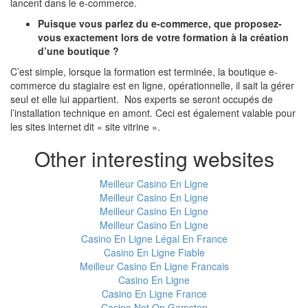
lancent dans le e-commerce.
Puisque vous parlez du e-commerce, que proposez-
vous exactement lors de votre formation à la création
d’une boutique ?
C’est simple, lorsque la formation est terminée, la boutique e-
commerce du stagiaire est en ligne, opérationnelle, il sait la gérer
seul et elle lui appartient. Nos experts se seront occupés de
l’installation technique en amont. Ceci est également valable pour
les sites internet dit « site vitrine ».
Other interesting websites
Meilleur Casino En Ligne
Meilleur Casino En Ligne
Meilleur Casino En Ligne
Meilleur Casino En Ligne
Casino En Ligne Légal En France
Casino En Ligne Fiable
Meilleur Casino En Ligne Francais
Casino En Ligne
Casino En Ligne France
Casino Not On Gamstop