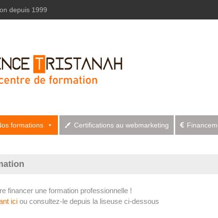
ion depuis 1999
os formations
Certifications au webmarketing
Financem
mation
e financer une formation professionnelle !
ant ici
ou consultez-le depuis la liseuse ci-dessous