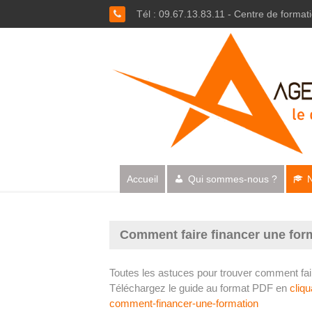
Tél : 09.67.13.83.11
- Centre de format
Accueil
Qui sommes-nous ?
N
Comment faire financer une for
Toutes les astuces pour trouver comment fair
Téléchargez le guide au format PDF en
cliqu
comment-financer-une-formation