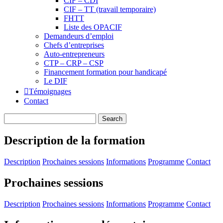
CIF – CDI
CIF – TT (travail temporaire)
FHTT
Liste des OPACIF
Demandeurs d’emploi
Chefs d’entreprises
Auto-entrepreneurs
CTP – CRP – CSP
Financement formation pour handicapé
Le DIF
Témoignages
Contact
Description de la formation
Description
Prochaines sessions
Informations
Programme
Contact
Prochaines sessions
Description
Prochaines sessions
Informations
Programme
Contact