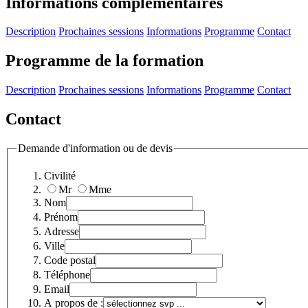
Informations complémentaires
Description
Prochaines sessions
Informations
Programme
Contact
Programme de la formation
Description
Prochaines sessions
Informations
Programme
Contact
Contact
Demande d'information ou de devis
Civilité
Mr
Mme
Nom
Prénom
Adresse
Ville
Code postal
Téléphone
Email
A propos de :