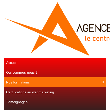
Accueil
Qui sommes-nous ?
Nos formations
Certifications au webmarketing
Témoignages