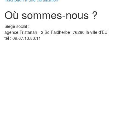
Où sommes-nous ?
Siège social :
agence Tristanah - 2 Bd Faidherbe -76260 la ville d’EU
tél : 09.67.13.83.11