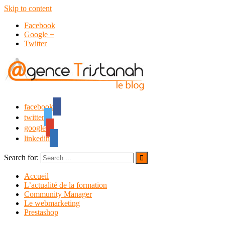
Skip to content
Facebook
Google +
Twitter
facebook
Agence Tristanah - Le Blog
twitter
google
linkedin
Search for:
Accueil
L’actualité de la formation
Community Manager
Le webmarketing
Prestashop