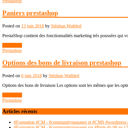
Prestashop
Paniers prestashop
Posted on
13 juin 2018
by
Stéphan Watbled
PrestaShop contient des fonctionnalités marketing très poussées qui vou
Read more
Prestashop
Options des bons de livraison prestashop
Posted on
6 juin 2018
by
Stéphan Watbled
Options des bons de livraison Les options sont les mêmes que les optio
Read more
Prestashop
Articles récents
#Formation #CM - #communitymanager et #CMS #wordpress et #
#Formation #CM - #communitymanager sur #Paris du 08 au 17