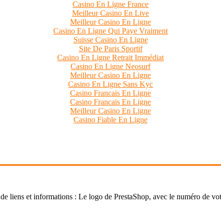
Casino En Ligne France
Meilleur Casino En Live
Meilleur Casino En Ligne
Casino En Ligne Qui Paye Vraiment
Suisse Casino En Ligne
Site De Paris Sportif
Casino En Ligne Retrait Immédiat
Casino En Ligne Neosurf
Meilleur Casino En Ligne
Casino En Ligne Sans Kyc
Casino Francais En Ligne
Casino Francais En Ligne
Meilleur Casino En Ligne
Casino Fiable En Ligne
e liens et informations : Le logo de PrestaShop, avec le numéro de vot