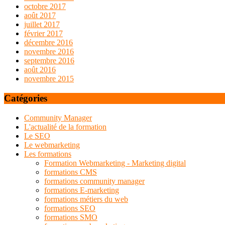
octobre 2017
août 2017
juillet 2017
février 2017
décembre 2016
novembre 2016
septembre 2016
août 2016
novembre 2015
Catégories
Community Manager
L'actualité de la formation
Le SEO
Le webmarketing
Les formations
Formation Webmarketing - Marketing digital
formations CMS
formations community manager
formations E-marketing
formations métiers du web
formations SEO
formations SMO