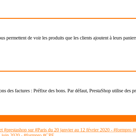
s permettent de voir les produits que les clients ajoutent à leurs panie
ns des factures : Préfixe des bons. Par défaut, PrestaShop utilise des p
prestashop sur #Paris du 20 janvier au 12 février 2020 - #formpro 
 juin 2020 - #formpro #CPF