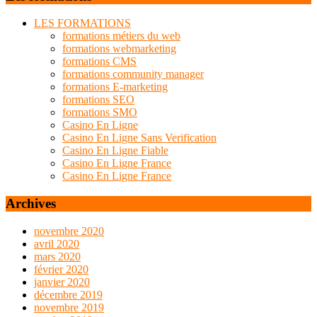
LES FORMATIONS
formations métiers du web
formations webmarketing
formations CMS
formations community manager
formations E-marketing
formations SEO
formations SMO
Casino En Ligne
Casino En Ligne Sans Verification
Casino En Ligne Fiable
Casino En Ligne France
Casino En Ligne France
Archives
novembre 2020
avril 2020
mars 2020
février 2020
janvier 2020
décembre 2019
novembre 2019