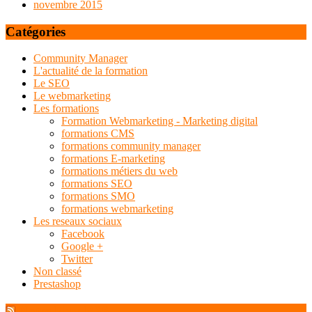
novembre 2015
Catégories
Community Manager
L'actualité de la formation
Le SEO
Le webmarketing
Les formations
Formation Webmarketing - Marketing digital
formations CMS
formations community manager
formations E-marketing
formations métiers du web
formations SEO
formations SMO
formations webmarketing
Les reseaux sociaux
Facebook
Google +
Twitter
Non classé
Prestashop
Notre Flux RSS