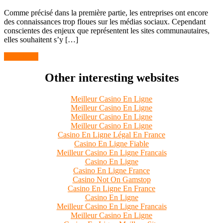
Comme précisé dans la première partie, les entreprises ont encore
des connaissances trop floues sur les médias sociaux. Cependant
conscientes des enjeux que représentent les sites communautaires,
elles souhaitent s’y […]
Read more
Other interesting websites
Meilleur Casino En Ligne
Meilleur Casino En Ligne
Meilleur Casino En Ligne
Meilleur Casino En Ligne
Casino En Ligne Légal En France
Casino En Ligne Fiable
Meilleur Casino En Ligne Francais
Casino En Ligne
Casino En Ligne France
Casino Not On Gamstop
Casino En Ligne En France
Casino En Ligne
Meilleur Casino En Ligne Francais
Meilleur Casino En Ligne