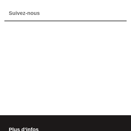
Suivez-nous
Plus d’infos