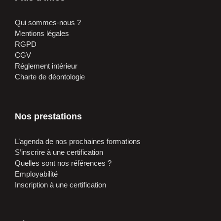
Qui sommes-nous ?
Mentions légales
RGPD
CGV
Réglement intérieur
Charte de déontologie
Nos prestations
L’agenda de nos prochaines formations
S’inscrire à une certification
Quelles sont nos références ?
Employabilité
Inscription à une certification