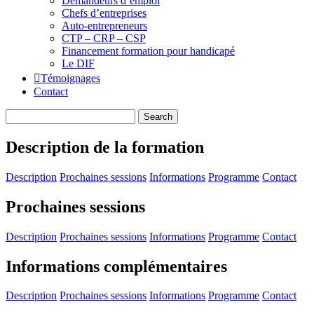
Demandeurs d’emploi
Chefs d’entreprises
Auto-entrepreneurs
CTP – CRP – CSP
Financement formation pour handicapé
Le DIF
Témoignages
Contact
Description de la formation
Description
Prochaines sessions
Informations
Programme
Contact
Prochaines sessions
Description
Prochaines sessions
Informations
Programme
Contact
Informations complémentaires
Description
Prochaines sessions
Informations
Programme
Contact