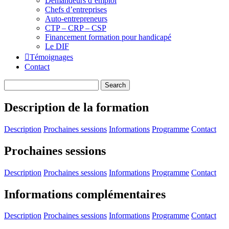
Demandeurs d’emploi
Chefs d’entreprises
Auto-entrepreneurs
CTP – CRP – CSP
Financement formation pour handicapé
Le DIF
Témoignages
Contact
Description de la formation
Description
Prochaines sessions
Informations
Programme
Contact
Prochaines sessions
Description
Prochaines sessions
Informations
Programme
Contact
Informations complémentaires
Description
Prochaines sessions
Informations
Programme
Contact