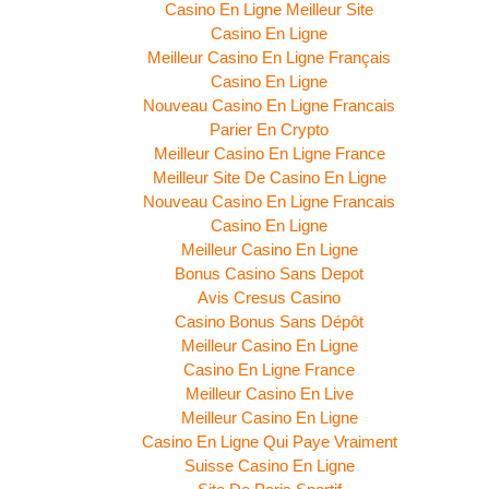
Casino En Ligne Meilleur Site
Casino En Ligne
Meilleur Casino En Ligne Français
Casino En Ligne
Nouveau Casino En Ligne Francais
Parier En Crypto
Meilleur Casino En Ligne France
Meilleur Site De Casino En Ligne
Nouveau Casino En Ligne Francais
Casino En Ligne
Meilleur Casino En Ligne
Bonus Casino Sans Depot
Avis Cresus Casino
Casino Bonus Sans Dépôt
Meilleur Casino En Ligne
Casino En Ligne France
Meilleur Casino En Live
Meilleur Casino En Ligne
Casino En Ligne Qui Paye Vraiment
Suisse Casino En Ligne