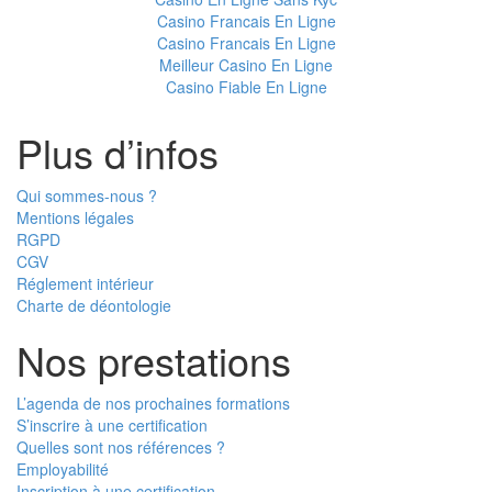
Casino Francais En Ligne
Casino Francais En Ligne
Meilleur Casino En Ligne
Casino Fiable En Ligne
Plus d’infos
Qui sommes-nous ?
Mentions légales
RGPD
CGV
Réglement intérieur
Charte de déontologie
Nos prestations
L’agenda de nos prochaines formations
S’inscrire à une certification
Quelles sont nos références ?
Employabilité
Inscription à une certification