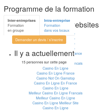
Programme de la formation
Inter-entreprises
Intra-entreprise
Other interesting websites
Formation
Formation
en groupe
dans vos locaux
Meilleur Casino En Ligne
Meilleur Casino En Ligne
Demander un devis / s'inscrire
Meilleur Casino En Ligne
Meilleur Casino En Ligne
Il y a actuellement
Casino En Ligne Légal En France
Casino En Ligne Fiable
15 personnes sur cette page
Meilleur Casino En Ligne Francais
Casino En Ligne
Casino En Ligne France
Casino Not On Gamstop
Casino En Ligne En France
Casino En Ligne
Meilleur Casino En Ligne Francais
Meilleur Casino En Ligne
Casino En Ligne Meilleur Site
Casino En Ligne