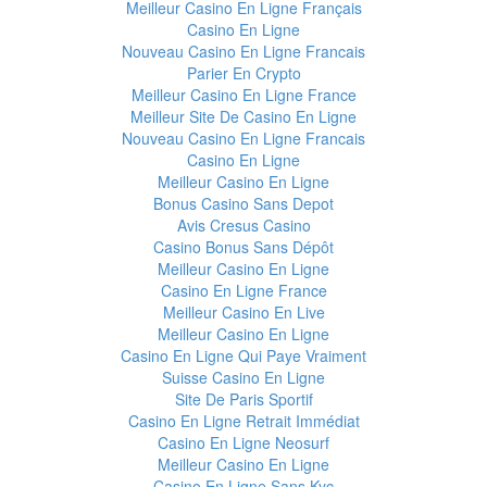
Meilleur Casino En Ligne Français
Casino En Ligne
Nouveau Casino En Ligne Francais
Parier En Crypto
Meilleur Casino En Ligne France
Meilleur Site De Casino En Ligne
Nouveau Casino En Ligne Francais
Casino En Ligne
Meilleur Casino En Ligne
Bonus Casino Sans Depot
Avis Cresus Casino
Casino Bonus Sans Dépôt
Meilleur Casino En Ligne
Casino En Ligne France
Meilleur Casino En Live
Meilleur Casino En Ligne
Casino En Ligne Qui Paye Vraiment
Suisse Casino En Ligne
Site De Paris Sportif
Casino En Ligne Retrait Immédiat
Casino En Ligne Neosurf
Meilleur Casino En Ligne
Casino En Ligne Sans Kyc