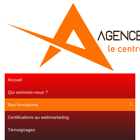
Accueil
Qui sommes-nous ?
Nos formations
Certifications au webmarketing
Témoignages