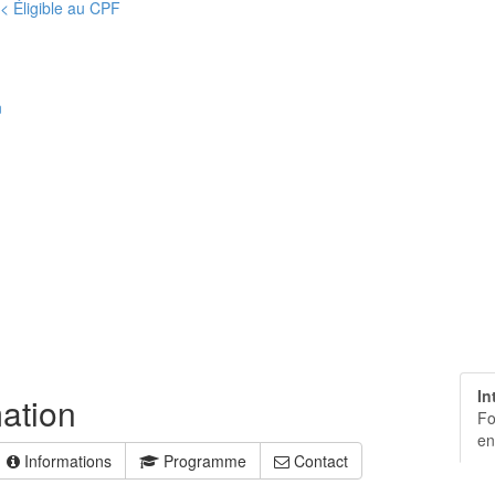
< Éligible au CPF
n
In
mation
Fo
en
Informations
Programme
Contact