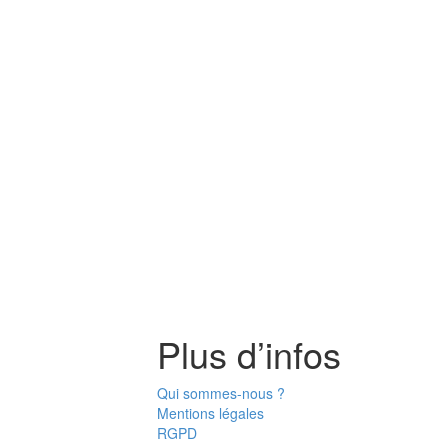
Plus d’infos
Qui sommes-nous ?
Mentions légales
RGPD