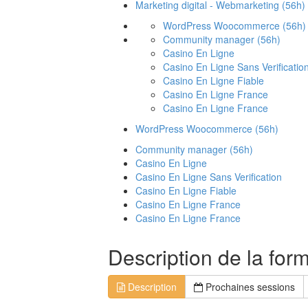
Marketing digital - Webmarketing (56h) 
WordPress Woocommerce (56h)
Community manager (56h)
Casino En Ligne
Casino En Ligne Sans Verificatio
Casino En Ligne Fiable
Casino En Ligne France
Casino En Ligne France
WordPress Woocommerce (56h)
Community manager (56h)
Casino En Ligne
Casino En Ligne Sans Verification
Casino En Ligne Fiable
Casino En Ligne France
Casino En Ligne France
Description de la for
Description
Prochaines sessions