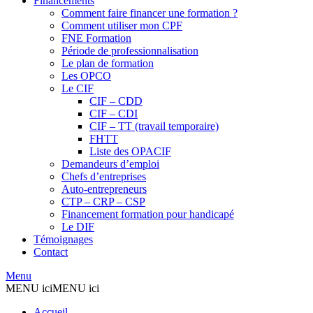
Financements
Comment faire financer une formation ?
Comment utiliser mon CPF
FNE Formation
Période de professionnalisation
Le plan de formation
Les OPCO
Le CIF
CIF – CDD
CIF – CDI
CIF – TT (travail temporaire)
FHTT
Liste des OPACIF
Demandeurs d’emploi
Chefs d’entreprises
Auto-entrepreneurs
CTP – CRP – CSP
Financement formation pour handicapé
Le DIF
Témoignages
Contact
Menu
MENU ici
MENU ici
Accueil