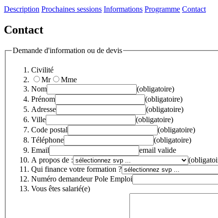
Description
Prochaines sessions
Informations
Programme
Contact
Contact
Demande d'information ou de devis
Civilité
Mr
Mme
Nom
(obligatoire)
Prénom
(obligatoire)
Adresse
(obligatoire)
Ville
(obligatoire)
Code postal
(obligatoire)
Téléphone
(obligatoire)
Email
email valide
A propos de :
(obligatoi
Qui finance votre formation ?
Numéro demandeur Pole Emploi
Vous êtes salarié(e)