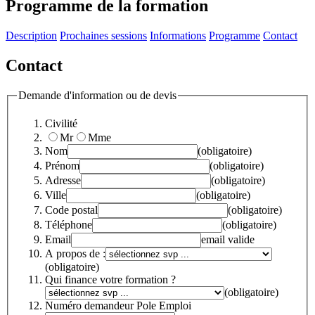
Programme de la formation
Description
Prochaines sessions
Informations
Programme
Contact
Contact
Demande d'information ou de devis
Civilité
Mr
Mme
Nom
(obligatoire)
Prénom
(obligatoire)
Adresse
(obligatoire)
Ville
(obligatoire)
Code postal
(obligatoire)
Téléphone
(obligatoire)
Email
email valide
A propos de :
(obligatoire)
Qui finance votre formation ?
(obligatoire)
Numéro demandeur Pole Emploi