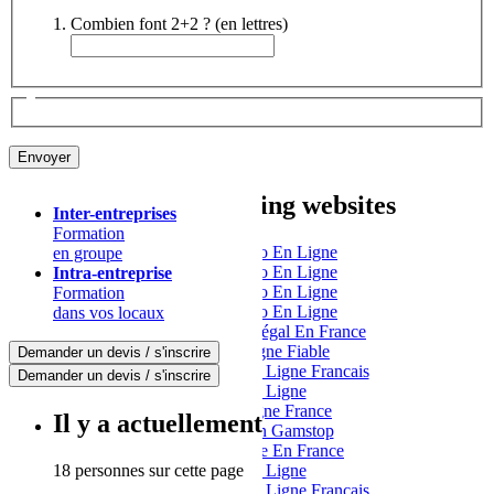
Combien font 2+2 ? (en lettres)
Other interesting websites
Inter-entreprises
Formation
Meilleur Casino En Ligne
en groupe
Meilleur Casino En Ligne
Intra-entreprise
Meilleur Casino En Ligne
Formation
Meilleur Casino En Ligne
dans vos locaux
Casino En Ligne Légal En France
Casino En Ligne Fiable
Demander un devis / s'inscrire
Meilleur Casino En Ligne Francais
Demander un devis / s'inscrire
Casino En Ligne
Casino En Ligne France
Il y a actuellement
Casino Not On Gamstop
Casino En Ligne En France
18 personnes sur cette page
Casino En Ligne
Meilleur Casino En Ligne Francais