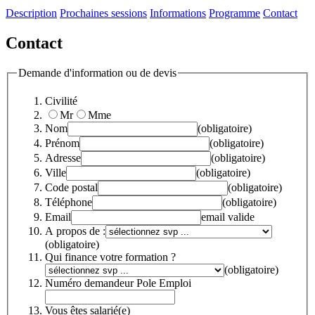
Description
Prochaines sessions
Informations
Programme
Contact
Contact
Demande d'information ou de devis
Civilité
Mr
Mme
Nom
(obligatoire)
Prénom
(obligatoire)
Adresse
(obligatoire)
Ville
(obligatoire)
Code postal
(obligatoire)
Téléphone
(obligatoire)
Email
email valide
A propos de :
(obligatoire)
Qui finance votre formation ?
(obligatoire)
Numéro demandeur Pole Emploi
Vous êtes salarié(e)