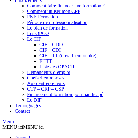
Financements
Comment faire financer une formation ?
Comment utiliser mon CPF
FNE Formation
Période de professionnalisation
Le plan de formation
Les OPCO
Le CIF
CIF – CDD
CIF – CDI
CIF – TT (travail temporaire)
FHTT
Liste des OPACIF
Demandeurs d’emploi
Chefs d’entreprises
Auto-entrepreneurs
CTP – CRP – CSP
Financement formation pour handicapé
Le DIF
Témoignages
Contact
Menu
MENU ici
MENU ici
Accueil