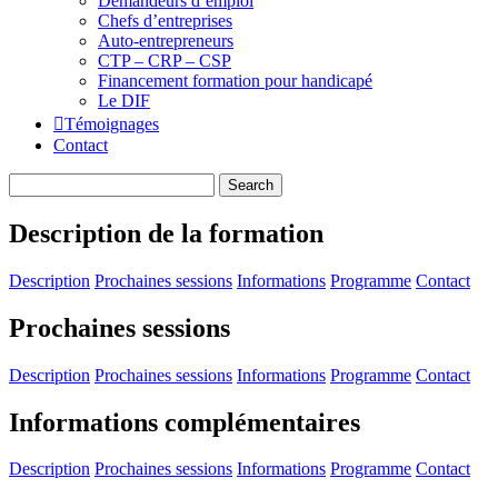
Demandeurs d’emploi
Chefs d’entreprises
Auto-entrepreneurs
CTP – CRP – CSP
Financement formation pour handicapé
Le DIF
Témoignages
Contact
Description de la formation
Description
Prochaines sessions
Informations
Programme
Contact
Prochaines sessions
Description
Prochaines sessions
Informations
Programme
Contact
Informations complémentaires
Description
Prochaines sessions
Informations
Programme
Contact