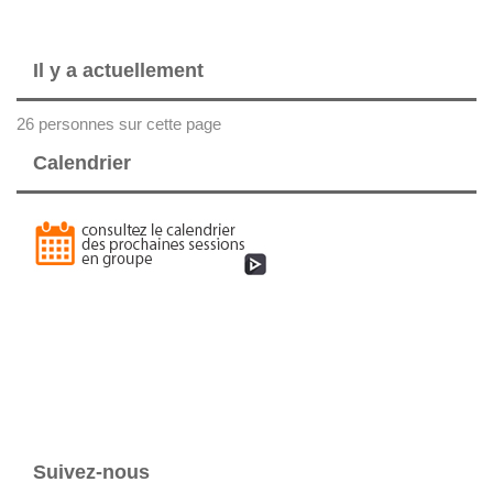
Il y a actuellement
26 personnes sur cette page
Calendrier
Suivez-nous