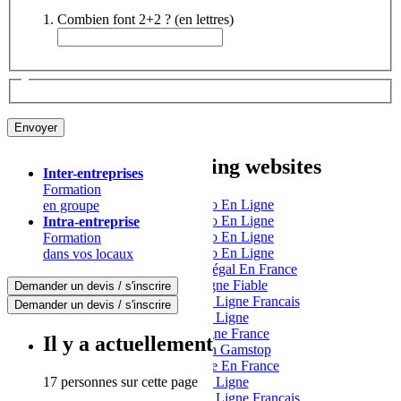
Combien font 2+2 ? (en lettres)
Other interesting websites
Inter-entreprises
Formation
Meilleur Casino En Ligne
en groupe
Meilleur Casino En Ligne
Intra-entreprise
Meilleur Casino En Ligne
Formation
Meilleur Casino En Ligne
dans vos locaux
Casino En Ligne Légal En France
Casino En Ligne Fiable
Demander un devis / s'inscrire
Meilleur Casino En Ligne Francais
Demander un devis / s'inscrire
Casino En Ligne
Casino En Ligne France
Il y a actuellement
Casino Not On Gamstop
Casino En Ligne En France
17 personnes sur cette page
Casino En Ligne
Meilleur Casino En Ligne Francais