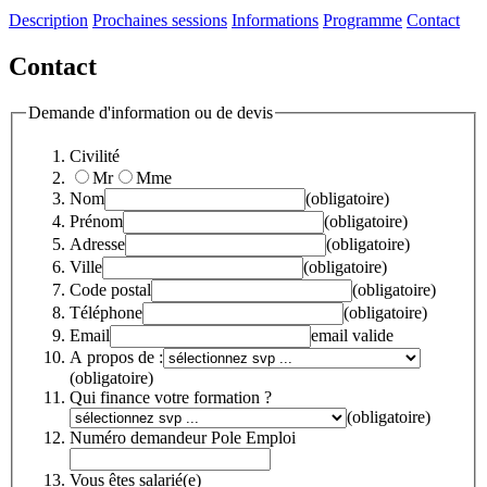
Description
Prochaines sessions
Informations
Programme
Contact
Contact
Demande d'information ou de devis
Civilité
Mr
Mme
Nom
(obligatoire)
Prénom
(obligatoire)
Adresse
(obligatoire)
Ville
(obligatoire)
Code postal
(obligatoire)
Téléphone
(obligatoire)
Email
email valide
A propos de :
(obligatoire)
Qui finance votre formation ?
(obligatoire)
Numéro demandeur Pole Emploi
Vous êtes salarié(e)