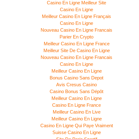
Casino En Ligne Meilleur Site
Casino En Ligne
Meilleur Casino En Ligne Français
Casino En Ligne
Nouveau Casino En Ligne Francais
Parier En Crypto
Meilleur Casino En Ligne France
Meilleur Site De Casino En Ligne
Nouveau Casino En Ligne Francais
Casino En Ligne
Meilleur Casino En Ligne
Bonus Casino Sans Depot
Avis Cresus Casino
Casino Bonus Sans Dépôt
Meilleur Casino En Ligne
Casino En Ligne France
Meilleur Casino En Live
Meilleur Casino En Ligne
Casino En Ligne Qui Paye Vraiment
Suisse Casino En Ligne