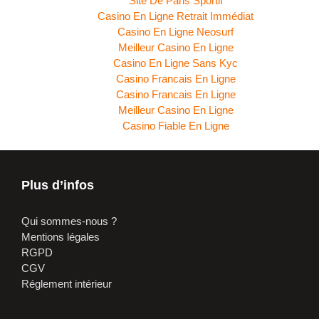
Site De Paris Sportif
Casino En Ligne Retrait Immédiat
Casino En Ligne Neosurf
Meilleur Casino En Ligne
Casino En Ligne Sans Kyc
Casino Francais En Ligne
Casino Francais En Ligne
Meilleur Casino En Ligne
Casino Fiable En Ligne
Plus d’infos
Qui sommes-nous ?
Mentions légales
RGPD
CGV
Réglement intérieur