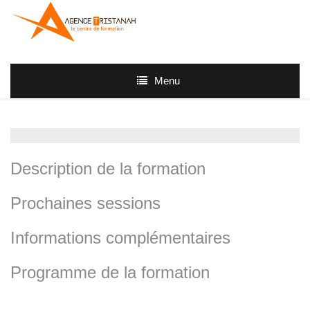
Menu
Description de la formation
Prochaines sessions
Informations complémentaires
Programme de la formation