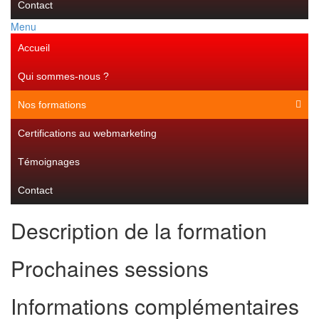
Contact
Menu
Accueil
Qui sommes-nous ?
Nos formations
Certifications au webmarketing
Témoignages
Contact
Description de la formation
Prochaines sessions
Informations complémentaires