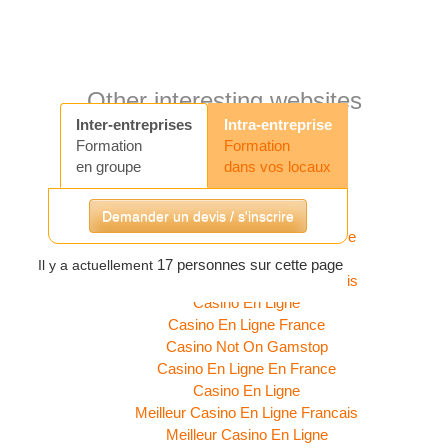
Other interesting websites
Inter-entreprises
Intra-entreprise
Formation
Formation
Meilleur Casino En Ligne
en groupe
dans vos locaux
Meilleur Casino En Ligne
Meilleur Casino En Ligne
Meilleur Casino En Ligne
Demander un devis / s'inscrire
Casino En Ligne Légal En France
Casino En Ligne Fiable
17 personnes sur cette page
Il y a actuellement
Meilleur Casino En Ligne Francais
Casino En Ligne
Casino En Ligne France
Casino Not On Gamstop
Casino En Ligne En France
Casino En Ligne
Meilleur Casino En Ligne Francais
Meilleur Casino En Ligne