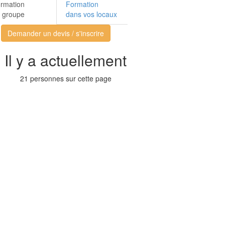
rmation
Formation
 groupe
dans vos locaux
Demander un devis / s'inscrire
Il y a actuellement
21 personnes sur cette page