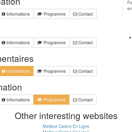
mation
Fo
en
Informations
Programme
Contact
Informations
Programme
Contact
entaires
Informations
Programme
Contact
mation
Informations
Programme
Contact
Other interesting websites
Meilleur Casino En Ligne