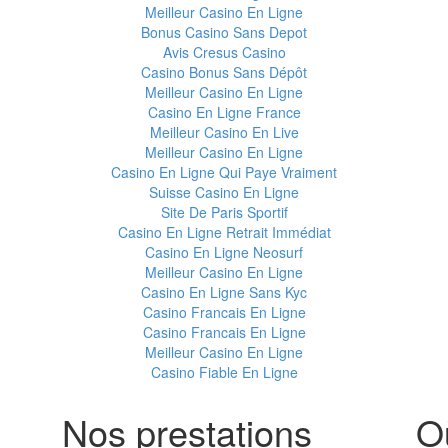
Meilleur Casino En Ligne
Bonus Casino Sans Depot
Avis Cresus Casino
Casino Bonus Sans Dépôt
Meilleur Casino En Ligne
Casino En Ligne France
Meilleur Casino En Live
Meilleur Casino En Ligne
Casino En Ligne Qui Paye Vraiment
Suisse Casino En Ligne
Site De Paris Sportif
Casino En Ligne Retrait Immédiat
Casino En Ligne Neosurf
Meilleur Casino En Ligne
Casino En Ligne Sans Kyc
Casino Francais En Ligne
Casino Francais En Ligne
Meilleur Casino En Ligne
Casino Fiable En Ligne
Nos prestations
O