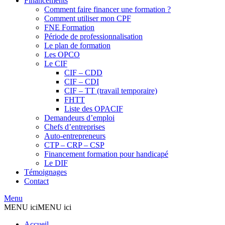
Financements
Comment faire financer une formation ?
Comment utiliser mon CPF
FNE Formation
Période de professionnalisation
Le plan de formation
Les OPCO
Le CIF
CIF – CDD
CIF – CDI
CIF – TT (travail temporaire)
FHTT
Liste des OPACIF
Demandeurs d’emploi
Chefs d’entreprises
Auto-entrepreneurs
CTP – CRP – CSP
Financement formation pour handicapé
Le DIF
Témoignages
Contact
Menu
MENU ici
MENU ici
Accueil