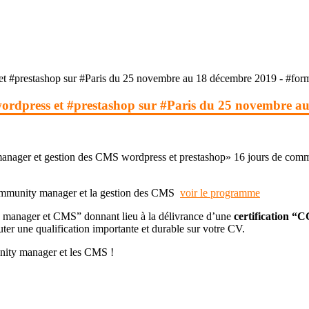
 #prestashop sur #Paris du 25 novembre au 18 décembre 2019 - #fo
press et #prestashop sur #Paris du 25 novembre au
nager et gestion des CMS wordpress et prestashop» 16 jours de comm
 community manager et la gestion des CMS
voir le programme
ty manager et CMS” donnant lieu à la délivrance d’une
certification “
outer une qualification importante et durable sur votre CV.
unity manager et les CMS !