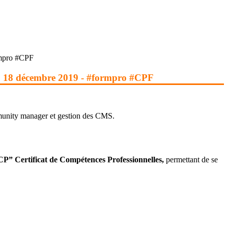
rmpro #CPF
 18 décembre 2019 - #formpro #CPF
unity manager et gestion des CMS.
CCP” Certificat de Compétences Professionnelles,
permettant de se