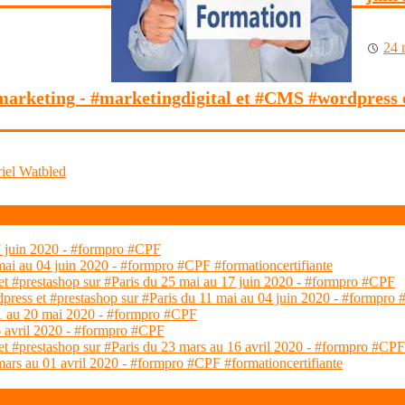
24 
rketing - #marketingdigital et #CMS #wordpress et
iel Watbled
 juin 2020 - #formpro #CPF
ai au 04 juin 2020 - #formpro #CPF #formationcertifiante
#prestashop sur #Paris du 25 mai au 17 juin 2020 - #formpro #CPF
ress et #prestashop sur #Paris du 11 mai au 04 juin 2020 - #formpro
11 au 20 mai 2020 - #formpro #CPF
 avril 2020 - #formpro #CPF
prestashop sur #Paris du 23 mars au 16 avril 2020 - #formpro #CPF
rs au 01 avril 2020 - #formpro #CPF #formationcertifiante