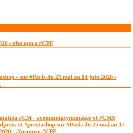
020 - #formpro #CPF
hop - sur #Paris du 25 mai au 04 juin 2020 -
e
mation #CM - #communitymanager et #CMS
dpress et #prestashop sur #Paris du 25 mai au 17
 2020 - #formpro #CPF