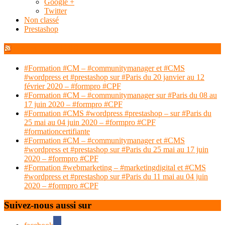
Google +
Twitter
Non classé
Prestashop
Notre Flux RSS
#Formation #CM – #communitymanager et #CMS
#wordpress et #prestashop sur #Paris du 20 janvier au 12
février 2020 – #formpro #CPF
#Formation #CM – #communitymanager sur #Paris du 08 au
17 juin 2020 – #formpro #CPF
#Formation #CMS #wordpress #prestashop – sur #Paris du
25 mai au 04 juin 2020 – #formpro #CPF
#formationcertifiante
#Formation #CM – #communitymanager et #CMS
#wordpress et #prestashop sur #Paris du 25 mai au 17 juin
2020 – #formpro #CPF
#Formation #webmarketing – #marketingdigital et #CMS
#wordpress et #prestashop sur #Paris du 11 mai au 04 juin
2020 – #formpro #CPF
Suivez-nous aussi sur