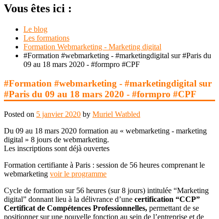
Vous êtes ici :
Le blog
Les formations
Formation Webmarketing - Marketing digital
#Formation #webmarketing - #marketingdigital sur #Paris du
09 au 18 mars 2020 - #formpro #CPF
#Formation #webmarketing - #marketingdigital sur
#Paris du 09 au 18 mars 2020 - #formpro #CPF
Posted on
5 janvier 2020
by
Muriel Watbled
Du 09 au 18 mars 2020 formation au « webmarketing - marketing
digital » 8 jours de webmarketing.
Les inscriptions sont déjà ouvertes
Formation certifiante à Paris : session de 56 heures comprenant le
webmarketing
voir le programme
Cycle de formation sur 56 heures (sur 8 jours) intitulée “Marketing
digital” donnant lieu à la délivrance d’une
certification “CCP”
Certificat de Compétences Professionnelles,
permettant de se
positionner sur une nouvelle fonction au sein de l’entreprise et de