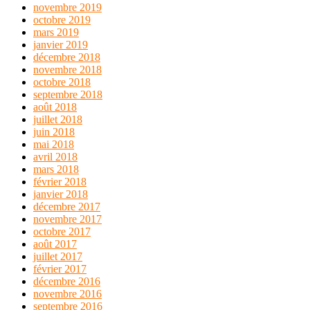
novembre 2019
octobre 2019
mars 2019
janvier 2019
décembre 2018
novembre 2018
octobre 2018
septembre 2018
août 2018
juillet 2018
juin 2018
mai 2018
avril 2018
mars 2018
février 2018
janvier 2018
décembre 2017
novembre 2017
octobre 2017
août 2017
juillet 2017
février 2017
décembre 2016
novembre 2016
septembre 2016