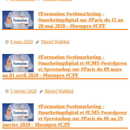
#Formation #webmarketing -
#marketingdigital sur #Paris du 11 au
20 mai 2020 - #formpro #CPF
9 mars 2020
Muriel Watbled
#Formation #webmarketing -
#marketingdigital et #CMS #wordpress
et #prestashop sur #Paris du 09 mars
au 01 avril 2020 - #formpro #CPF
5 janvier 2020
Muriel Watbled
#Formation #webmarketing -
#marketingdigital et #CMS #wordpress
et #prestashop sur #Paris du 06 au 29
janvier 2020 - #formpro #CPF