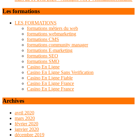
Les formations
LES FORMATIONS
formations métiers du web
formations webmarketing
formations CMS
formations community manager
formations E-marketing
formations SEO
formations SMO
Casino En Ligne
Casino En Ligne Sans Verification
Casino En Ligne Fiable
Casino En Ligne France
Casino En Ligne France
Archives
avril 2020
mars 2020
février 2020
janvier 2020
décembre 2019