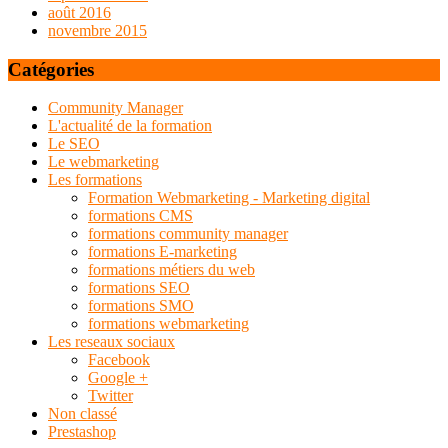
août 2016
novembre 2015
Catégories
Community Manager
L'actualité de la formation
Le SEO
Le webmarketing
Les formations
Formation Webmarketing - Marketing digital
formations CMS
formations community manager
formations E-marketing
formations métiers du web
formations SEO
formations SMO
formations webmarketing
Les reseaux sociaux
Facebook
Google +
Twitter
Non classé
Prestashop