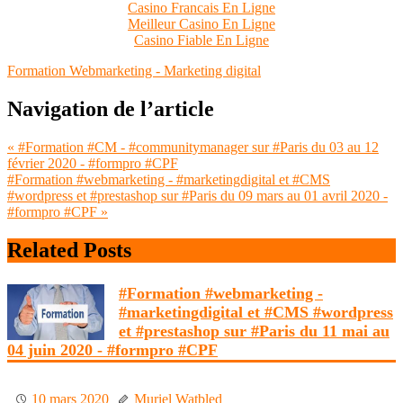
Casino Francais En Ligne
Meilleur Casino En Ligne
Casino Fiable En Ligne
Formation Webmarketing - Marketing digital
Navigation de l’article
« #Formation #CM - #communitymanager sur #Paris du 03 au 12
février 2020 - #formpro #CPF
#Formation #webmarketing - #marketingdigital et #CMS
#wordpress et #prestashop sur #Paris du 09 mars au 01 avril 2020 -
#formpro #CPF »
Related Posts
#Formation #webmarketing -
#marketingdigital et #CMS #wordpress
et #prestashop sur #Paris du 11 mai au
04 juin 2020 - #formpro #CPF
10 mars 2020
Muriel Watbled