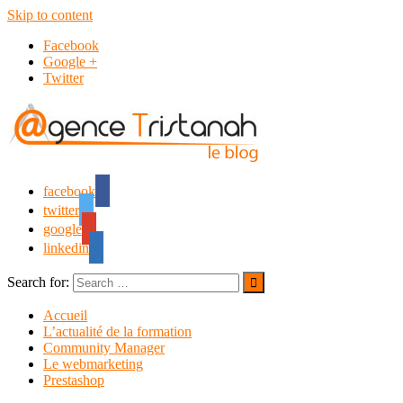
Skip to content
Facebook
Google +
Twitter
facebook
Agence Tristanah - Le Blog
twitter
google
linkedin
Search for:
Accueil
L’actualité de la formation
Community Manager
Le webmarketing
Prestashop