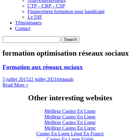
Auto-entrepreneurs
CTP – CRP – CSP
Financement formation pour handicapé
Le DIF
Témoignages
Contact
formation optimisation réseaux sociaux
Formation aux réseaux sociaux
5 juillet 2015
22 juillet 2021
tristanah
Read More »
Other interesting websites
Meilleur Casino En Ligne
Meilleur Casino En Ligne
Meilleur Casino En Ligne
Meilleur Casino En Ligne
Casino En Ligne Légal En France
Casino En Ligne Fiable