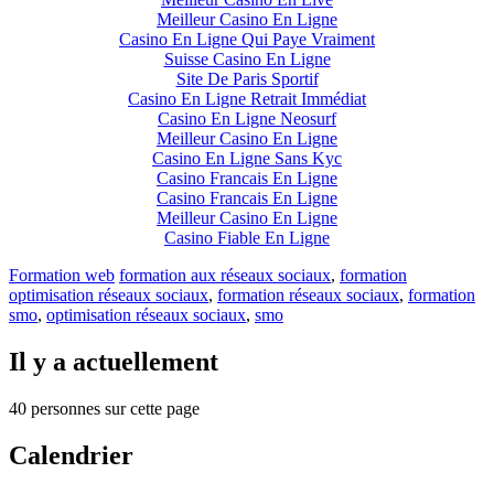
Meilleur Casino En Ligne
Casino En Ligne Qui Paye Vraiment
Suisse Casino En Ligne
Site De Paris Sportif
Casino En Ligne Retrait Immédiat
Casino En Ligne Neosurf
Meilleur Casino En Ligne
Casino En Ligne Sans Kyc
Casino Francais En Ligne
Casino Francais En Ligne
Meilleur Casino En Ligne
Casino Fiable En Ligne
Formation web
formation aux réseaux sociaux
,
formation
optimisation réseaux sociaux
,
formation réseaux sociaux
,
formation
smo
,
optimisation réseaux sociaux
,
smo
Il y a actuellement
40 personnes sur cette page
Calendrier