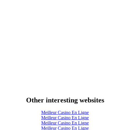
Other interesting websites
Meilleur Casino En Ligne
Meilleur Casino En Ligne
Meilleur Casino En Ligne
Meilleur Casino En Ligne