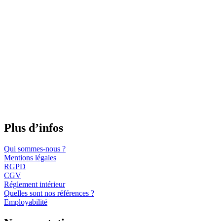
Plus d’infos
Qui sommes-nous ?
Mentions légales
RGPD
CGV
Réglement intérieur
Quelles sont nos références ?
Employabilité