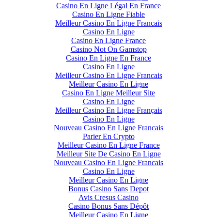
Casino En Ligne Légal En France
Casino En Ligne Fiable
Meilleur Casino En Ligne Francais
Casino En Ligne
Casino En Ligne France
Casino Not On Gamstop
Casino En Ligne En France
Casino En Ligne
Meilleur Casino En Ligne Francais
Meilleur Casino En Ligne
Casino En Ligne Meilleur Site
Casino En Ligne
Meilleur Casino En Ligne Français
Casino En Ligne
Nouveau Casino En Ligne Francais
Parier En Crypto
Meilleur Casino En Ligne France
Meilleur Site De Casino En Ligne
Nouveau Casino En Ligne Francais
Casino En Ligne
Meilleur Casino En Ligne
Bonus Casino Sans Depot
Avis Cresus Casino
Casino Bonus Sans Dépôt
Meilleur Casino En Ligne